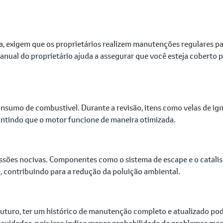
a, exigem que os proprietários realizem manutenções regulares par
l do proprietário ajuda a assegurar que você esteja coberto pe
sumo de combustível. Durante a revisão, itens como velas de igniç
rantindo que o motor funcione de maneira otimizada.
es nocivas. Componentes como o sistema de escape e o catalisad
 contribuindo para a redução da poluição ambiental.
futuro, ter um histórico de manutenção completo e atualizado po
uidados, pois isso indica menor probabilidade de problemas mec