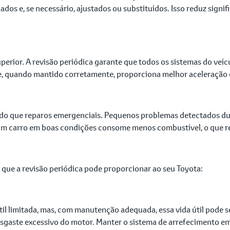
nados e, se necessário, ajustados ou substituídos. Isso reduz signi
rior. A revisão periódica garante que todos os sistemas do veí
que, quando mantido corretamente, proporciona melhor aceleração e
o que reparos emergenciais. Pequenos problemas detectados dura
, um carro em boas condições consome menos combustível, o que 
 que a revisão periódica pode proporcionar ao seu Toyota:
l limitada, mas, com manutenção adequada, essa vida útil pode se
 desgaste excessivo do motor. Manter o sistema de arrefecimento 