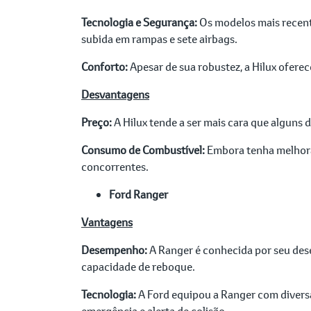
Tecnologia e Segurança:
Os modelos mais recent
subida em rampas e sete airbags.
Conforto:
Apesar de sua robustez, a Hilux ofer
Desvantagens
Preço:
A Hilux tende a ser mais cara que alguns
Consumo de Combustível:
Embora tenha melhora
concorrentes.
Ford Ranger
Vantagens
Desempenho:
A Ranger é conhecida por seu des
capacidade de reboque.
Tecnologia:
A Ford equipou a Ranger com divers
emergência e alerta de colisão.