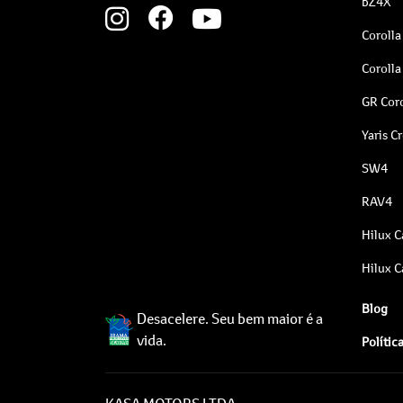
bZ4X
Corolla
Corolla
GR Coro
Yaris C
SW4
RAV4
Hilux C
Hilux C
Blog
Desacelere. Seu bem maior é a
vida.
Polític