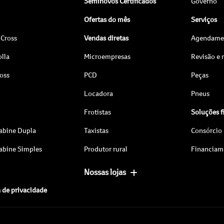
Seminovos Certificados
Governo
Ofertas do mês
Serviços
 Cross
Vendas diretas
Agendamen
lla
Microempresas
Revisão e
ross
PCD
Peças
Locadora
Pneus
Frotistas
Soluções f
abine Dupla
Taxistas
Consórcio
abine Simples
Produtor rural
Financiam
Nossas lojas
a de privacidade