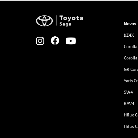
Novos
bZ4X
Corolla
Corolla
GR Coro
Yaris C
SW4
RAV4
Hilux C
Hilux C