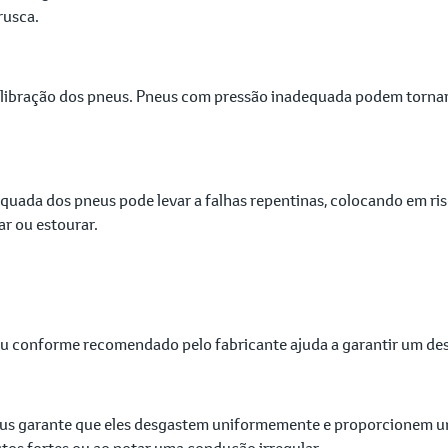
rusca.
libração dos pneus. Pneus com pressão inadequada podem tornar a
equada dos pneus pode levar a falhas repentinas, colocando em ri
r ou estourar.
ou conforme recomendado pelo fabricante ajuda a garantir um desg
us garante que eles desgastem uniformemente e proporcionem um
tos fortes ou ao notar uma condução irregular.