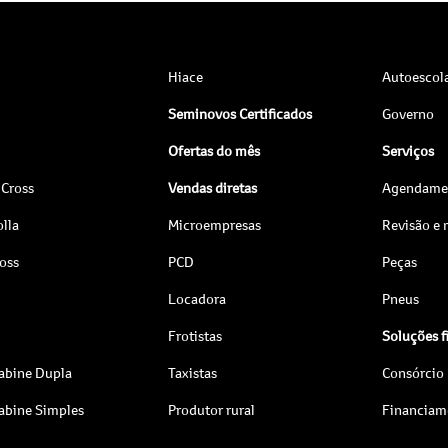
Hiace
Autoescol
Seminovos Certificados
Governo
Ofertas do mês
Serviços
 Cross
Vendas diretas
Agendamen
lla
Microempresas
Revisão e
ross
PCD
Peças
Locadora
Pneus
Frotistas
Soluções f
abine Dupla
Taxistas
Consórcio
abine Simples
Produtor rural
Financiam