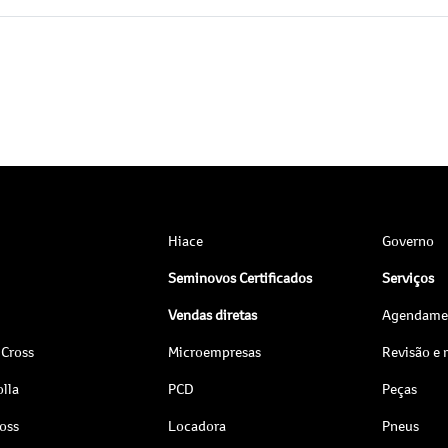
Hiace
Governo
Seminovos Certificados
Serviços
Vendas diretas
Agendamen
 Cross
Microempresas
Revisão e
lla
PCD
Peças
ross
Locadora
Pneus