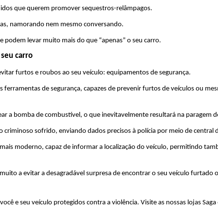
andidos que querem promover sequestros-relâmpagos.
ssoas, namorando nem mesmo conversando. 
que podem levar muito mais do que “apenas” o seu carro.
 seu carro
 evitar furtos e roubos ao seu veículo: equipamentos de segurança.
es ferramentas de segurança, capazes de prevenir furtos de veículos ou me
ear a bomba de combustível, o que inevitavelmente resultará na paragem do
ato criminoso sofrido, enviando dados precisos à polícia por meio de centra
is moderno, capaz de informar a localização do veículo, permitindo també
ito a evitar a desagradável surpresa de encontrar o seu veículo furtado o
você e seu veículo protegidos contra a violência. Visite as nossas lojas Saga 