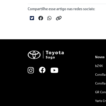
Compartilhe esse artigo nas redes sociais:
Novos
bZ4X
Corolla
Corolla
GR Coro
Yaris C