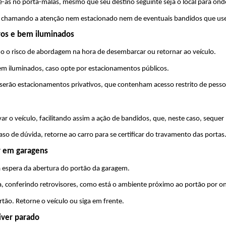
s no porta-malas, mesmo que seu destino seguinte seja o local para onde
 não chamando a atenção nem estacionado nem de eventuais bandidos que us
ros e bem iluminados
 o risco de abordagem na hora de desembarcar ou retornar ao veículo.
em iluminados, caso opte por estacionamentos públicos.
serão estacionamentos privativos, que contenham acesso restrito de pesso
r o veículo, facilitando assim a ação de bandidos, que, neste caso, seque
aso de dúvida, retorne ao carro para se certificar do travamento das portas
ar em garagens
 espera da abertura do portão da garagem.
a, conferindo retrovisores, como está o ambiente próximo ao portão por on
rtão. Retorne o veículo ou siga em frente.
iver parado