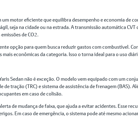
m um motor eficiente que equilibra desempenho e economia de com
ágil, seja na cidade ou na estrada. A transmissão automática CVT
s emissões de CO2.
lente opção para quem busca reduzir gastos com combustível. C
 mais econômicas da categoria. Isso o torna ideal para o uso di
o Yaris Sedan não é exceção. O modelo vem equipado com um conj
le de tração (TRC) e sistema de assistência de frenagem (BAS). Al
 ocupantes em caso de colisão.
erta de mudança de faixa, que ajuda a evitar acidentes. Esse recu
 perigos. Em caso de emergência, o sistema pode até mesmo aciona