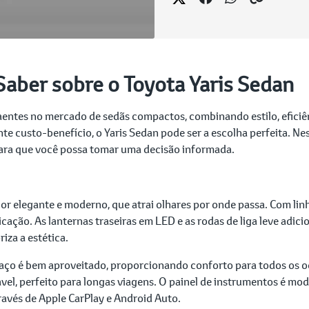
Saber sobre o Toyota Yaris Sedan
entes no mercado de sedãs compactos, combinando estilo, eficiê
te custo-benefício, o Yaris Sedan pode ser a escolha perfeita. Ne
para que você possa tomar uma decisão informada.
or elegante e moderno, que atrai olhares por onde passa. Com li
icação. As lanternas traseiras em LED e as rodas de liga leve adi
iza a estética.
paço é bem aproveitado, proporcionando conforto para todos os oc
l, perfeito para longas viagens. O painel de instrumentos é mode
avés de Apple CarPlay e Android Auto.