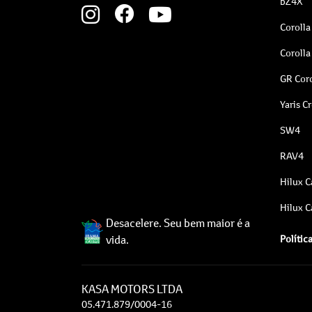
bZ4X
Corolla
Corolla
GR Coro
Yaris C
SW4
RAV4
Hilux C
Hilux C
Desacelere. Seu bem maior é a
vida.
Polític
KASA MOTORS LTDA
05.471.879/0004-16