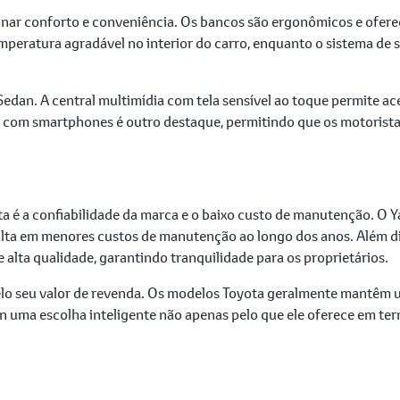
ionar conforto e conveniência. Os bancos são ergonômicos e ofe
mperatura agradável no interior do carro, enquanto o sistema de 
edan. A central multimídia com tela sensível ao toque permite ac
 com smartphones é outro destaque, permitindo que os motorista
 é a confiabilidade da marca e o baixo custo de manutenção. O Ya
ulta em menores custos de manutenção ao longo dos anos. Além di
lta qualidade, garantindo tranquilidade para os proprietários.
pelo seu valor de revenda. Os modelos Toyota geralmente mantêm
edan uma escolha inteligente não apenas pelo que ele oferece em t