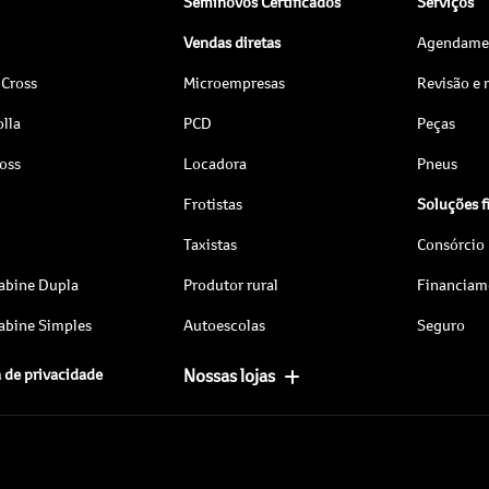
Seminovos Certificados
Serviços
Vendas diretas
Agendamen
 Cross
Microempresas
Revisão e
lla
PCD
Peças
ross
Locadora
Pneus
Frotistas
Soluções f
Taxistas
Consórcio
abine Dupla
Produtor rural
Financiam
abine Simples
Autoescolas
Seguro
a de privacidade
Nossas lojas