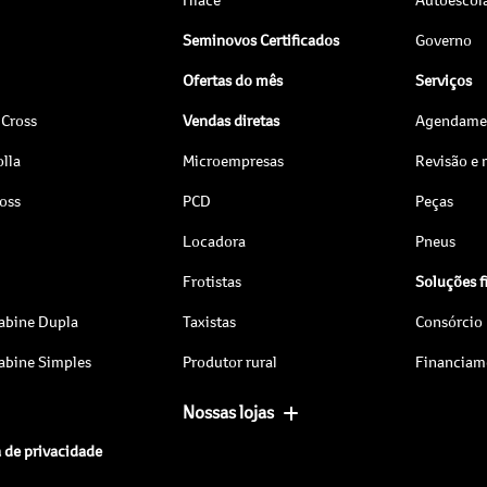
Seminovos Certificados
Governo
Ofertas do mês
Serviços
 Cross
Vendas diretas
Agendamen
lla
Microempresas
Revisão e
ross
PCD
Peças
Locadora
Pneus
Frotistas
Soluções f
abine Dupla
Taxistas
Consórcio
abine Simples
Produtor rural
Financiam
Nossas lojas
a de privacidade