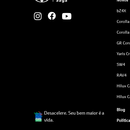
bZ4X
Corolla
Corolla
GR Coro
Yaris C
SW4
RAV4
Hilux C
Hilux C
Blog
Desacelere. Seu bem maior é a
vida.
Polític