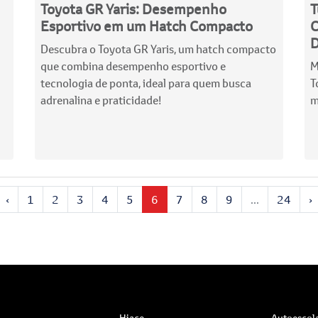
Toyota GR Yaris: Desempenho
T
Esportivo em um Hatch Compacto
C
D
Descubra o Toyota GR Yaris, um hatch compacto
que combina desempenho esportivo e
M
tecnologia de ponta, ideal para quem busca
T
adrenalina e praticidade!
m
‹
1
2
3
4
5
6
7
8
9
...
24
›
Hiace
Autoescol