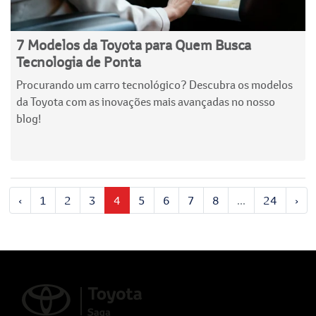
7 Modelos da Toyota para Quem Busca
Tecnologia de Ponta
Procurando um carro tecnológico? Descubra os modelos
da Toyota com as inovações mais avançadas no nosso
blog!
‹
1
2
3
4
5
6
7
8
...
24
›