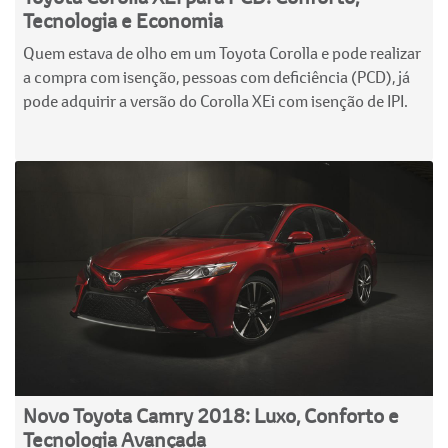
Tecnologia e Economia
Quem estava de olho em um Toyota Corolla e pode realizar
a compra com isenção, pessoas com deficiência (PCD), já
pode adquirir a versão do Corolla XEi com isenção de IPI.
Novo Toyota Camry 2018: Luxo, Conforto e
Tecnologia Avançada