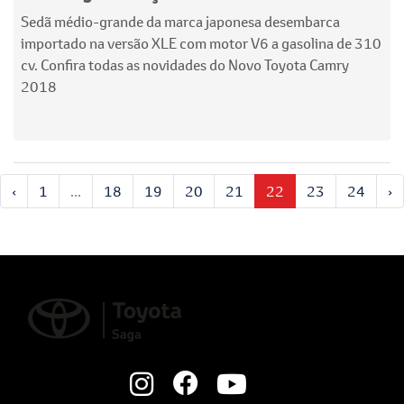
Sedã médio-grande da marca japonesa desembarca
importado na versão XLE com motor V6 a gasolina de 310
cv. Confira todas as novidades do Novo Toyota Camry
2018
‹
1
...
18
19
20
21
22
23
24
›