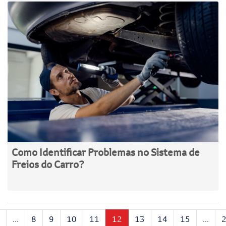
Como Identificar Problemas no Sistema de
Freios do Carro?
...
8
9
10
11
12
13
14
15
...