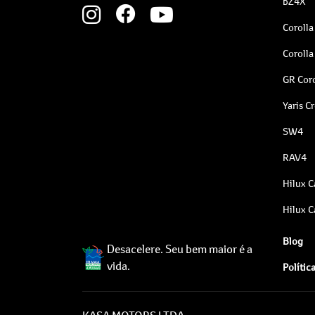
bZ4X
Corolla
Corolla
GR Coro
Yaris C
SW4
RAV4
Hilux C
Hilux C
Blog
Desacelere. Seu bem maior é a
vida.
Polític