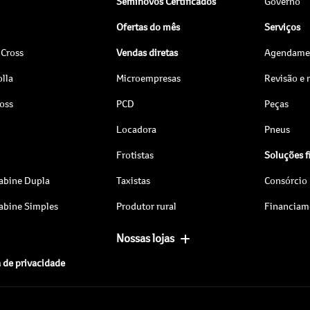
Seminovos Certificados
Governo
Ofertas do mês
Serviços
 Cross
Vendas diretas
Agendamen
lla
Microempresas
Revisão e
ross
PCD
Peças
Locadora
Pneus
Frotistas
Soluções f
abine Dupla
Taxistas
Consórcio
abine Simples
Produtor rural
Financiam
Nossas lojas
a de privacidade