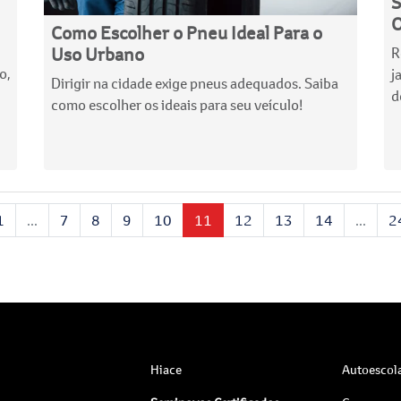
S
O
Como Escolher o Pneu Ideal Para o
Uso Urbano
R
o,
j
Dirigir na cidade exige pneus adequados. Saiba
d
como escolher os ideais para seu veículo!
1
...
7
8
9
10
11
12
13
14
...
2
Hiace
Autoescol