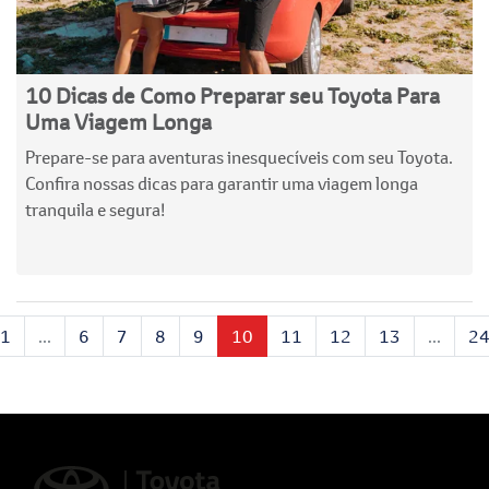
10 Dicas de Como Preparar seu Toyota Para
Uma Viagem Longa
Prepare-se para aventuras inesquecíveis com seu Toyota.
Confira nossas dicas para garantir uma viagem longa
tranquila e segura!
1
...
6
7
8
9
10
11
12
13
...
2