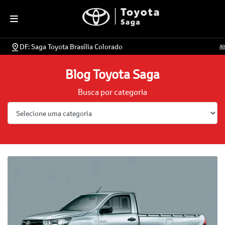
DF: Saga Toyota Brasília Colorado
Al
Blog Toyota Saga
Busca por categoria