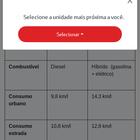
X
Selecione a unidade mais próxima a você.
Tração
4x4
4x4
Selecionar
Capacidade
7 passageiros
5 passageiros
Combustível
Diesel
Híbrido (gasolina 
+ elétrico)
Consumo 
9,8 km/l
14,3 km/l
urbano
Consumo 
10,8 km/l
12,8 km/l
estrada