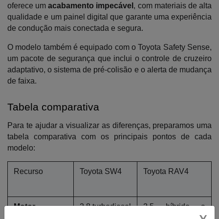
oferece um 
acabamento impecável
, com materiais de alta 
qualidade e um painel digital que garante uma experiência 
de condução mais conectada e segura. 
O modelo também é equipado com o Toyota Safety Sense, 
um pacote de segurança que inclui o controle de cruzeiro 
adaptativo, o sistema de pré-colisão e o alerta de mudança 
de faixa.
Tabela comparativa
Para te ajudar a visualizar as diferenças, preparamos uma 
tabela comparativa com os principais pontos de cada 
modelo:
Recurso
Toyota SW4
Toyota RAV4
Motor
2.8 turbodiesel
2.5 híbrido a 
gasolina