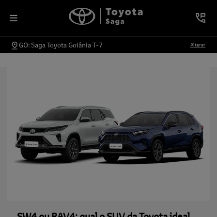
GO: Saga Toyota Goiânia T-7
Alterar
SW4 ou RAV4: qual o SUV da Toyota ideal